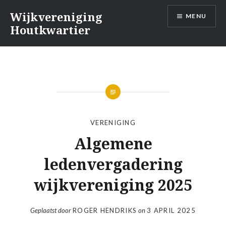
Naar
Wijkvereniging
MENU
de
Houtkwartier
inhoud
springen
VERENIGING
Algemene
ledenvergadering
wijkvereniging 2025
Geplaatst door
ROGER HENDRIKS
on
3 APRIL 2025