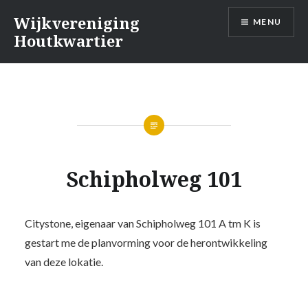
Naar
Wijkvereniging
MENU
de
Houtkwartier
inhoud
springen
Schipholweg 101
Citystone, eigenaar van Schipholweg 101 A tm K is
gestart me de planvorming voor de herontwikkeling
van deze lokatie.