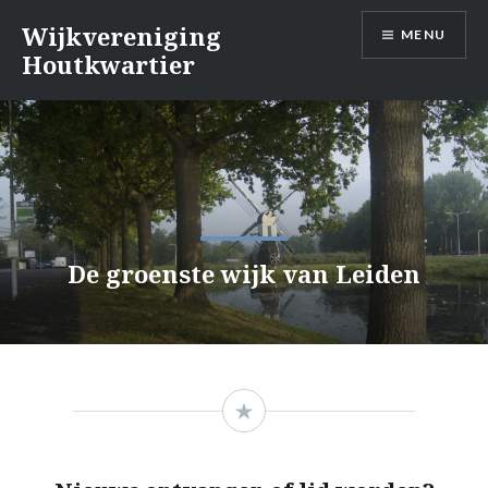
Naar
Wijkvereniging
MENU
de
Houtkwartier
inhoud
springen
De groenste wijk van Leiden