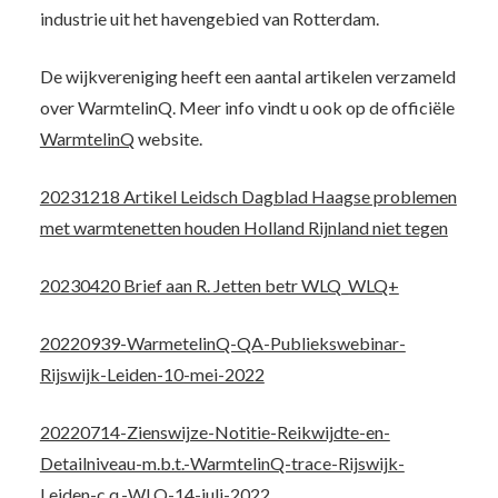
industrie uit het havengebied van Rotterdam.
De wijkvereniging heeft een aantal artikelen verzameld
over WarmtelinQ. Meer info vindt u ook op de officiële
WarmtelinQ
website.
20231218 Artikel Leidsch Dagblad Haagse problemen
met warmtenetten houden Holland Rijnland niet tegen
20230420 Brief aan R. Jetten betr WLQ_WLQ+
20220939-WarmetelinQ-QA-Publiekswebinar-
Rijswijk-Leiden-10-mei-2022
20220714-Zienswijze-Notitie-Reikwijdte-en-
Detailniveau-m.b.t.-WarmtelinQ-trace-Rijswijk-
Leiden-c.q.-WLQ-14-juli-2022