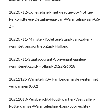
20220712-Collegebrief-met-reactie-op-Notitie-
Reikwijdte-en-Detailniveau-van-Warmtelinq-aan-GS-
ZH
20220711-Minister-R.-Jetten-Stand-van-zaken-
warmtetransportnet-Zuid-Holland
20220711-Staatscourant-Convenant-aanleg-
warmtenet-Zuid-Holland-2022-26918
20211125 WarmtelinQ+ kan Leiden in de winter niet
verwarmen (002)
20211010-Persbericht-Houtkwartier-Wegvallen-
Rotterdamse-Warmteleiding-kans-voor-echte-