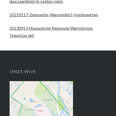
duurzaamheid-in-Leidse-regio
20210517-Zienswijze-WarmtelinQ-Houtkwartier
20230913 Nieuwsbrief Regionale Warmtevisie
TegenGas def
ONZE WIJK