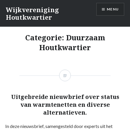
Naar
Wijkvereniging
MENU
de
Houtkwartier
inhoud
springen
Categorie:
Duurzaam
Houtkwartier
Uitgebreide nieuwbrief over status
van warmtenetten en diverse
alternatieven.
In deze nieuwsbrief, samengesteld door experts uit het