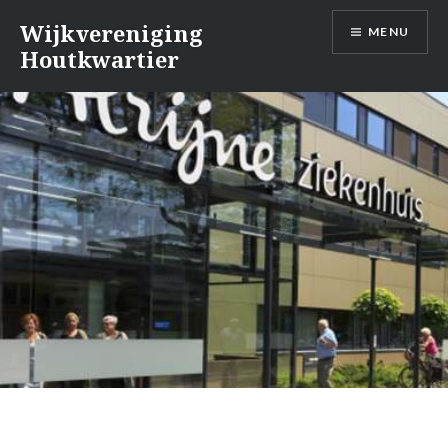
Naar
Wijkvereniging
MENU
de
Houtkwartier
inhoud
springen