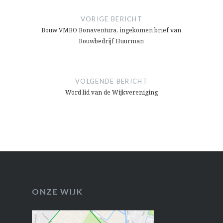
navigatie
VORIGE BERICHT
Bouw VMBO Bonaventura, ingekomen brief van
Bouwbedrijf Huurman
VOLGENDE BERICHT
Word lid van de Wijkvereniging
ONZE WIJK