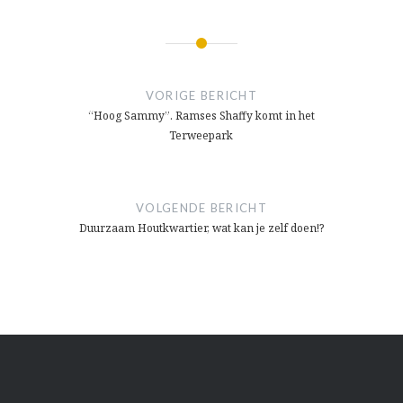
Bericht
navigatie
VORIGE BERICHT
“Hoog Sammy”. Ramses Shaffy komt in het
Terweepark
VOLGENDE BERICHT
Duurzaam Houtkwartier, wat kan je zelf doen!?