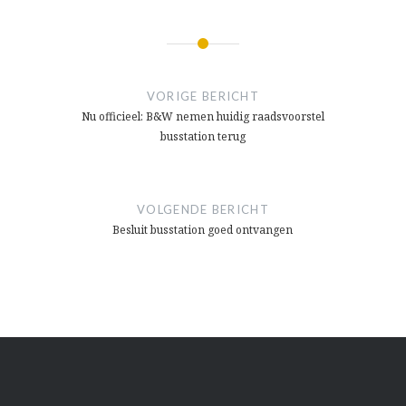
Bericht
navigatie
VORIGE BERICHT
Nu officieel: B&W nemen huidig raadsvoorstel
busstation terug
VOLGENDE BERICHT
Besluit busstation goed ontvangen