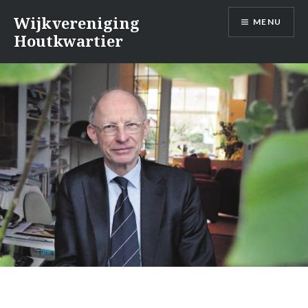
Naar
Wijkvereniging
MENU
de
Houtkwartier
inhoud
springen