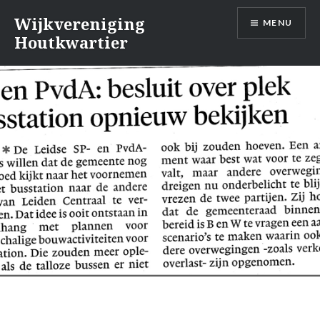
Naar
Wijkvereniging
MENU
de
Houtkwartier
inhoud
springen