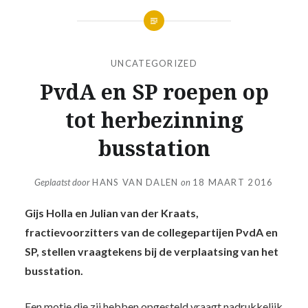
UNCATEGORIZED
PvdA en SP roepen op
tot herbezinning
busstation
Geplaatst door
HANS VAN DALEN
on
18 MAART 2016
Gijs Holla en Julian van der Kraats,
fractievoorzitters van de collegepartijen PvdA en
SP, stellen vraagtekens bij de verplaatsing van het
busstation.
Een
motie
die zij hebben opgesteld vraagt nadrukkelijk