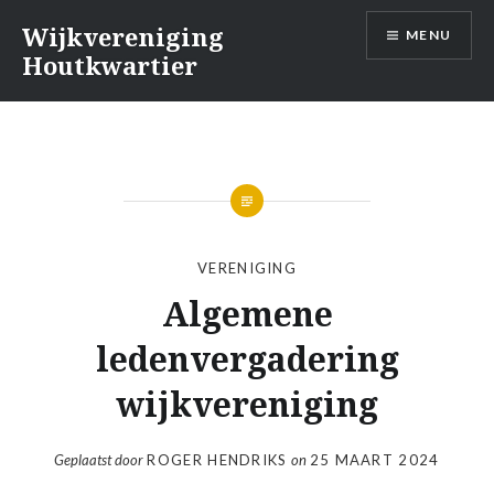
Naar
Wijkvereniging
MENU
de
Houtkwartier
inhoud
springen
VERENIGING
Algemene
ledenvergadering
wijkvereniging
Geplaatst door
ROGER HENDRIKS
on
25 MAART 2024