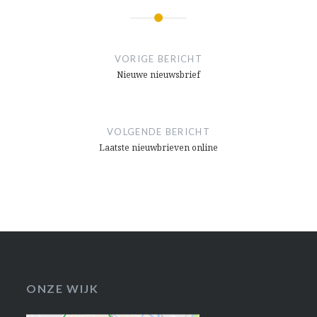
Bericht
navigatie
VORIGE BERICHT
Nieuwe nieuwsbrief
VOLGENDE BERICHT
Laatste nieuwbrieven online
ONZE WIJK