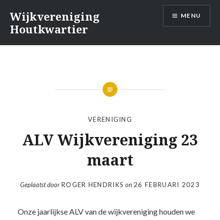
Naar
Wijkvereniging
MENU
de
Houtkwartier
inhoud
springen
VERENIGING
ALV Wijkvereniging 23
maart
Geplaatst door
ROGER HENDRIKS
on
26 FEBRUARI 2023
Onze jaarlijkse ALV van de wijkvereniging houden we