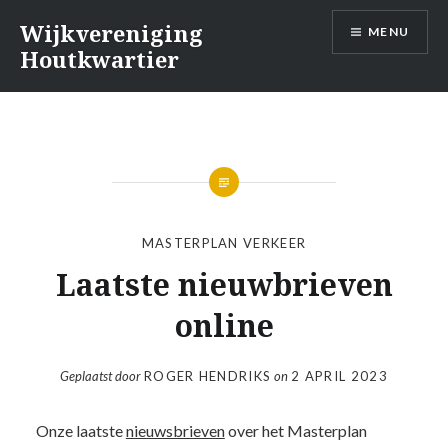
Naar
Wijkvereniging
MENU
de
Houtkwartier
inhoud
springen
MASTERPLAN VERKEER
Laatste nieuwbrieven
online
Geplaatst door
ROGER HENDRIKS
on
2 APRIL 2023
Onze laatste
nieuwsbrieven
over het Masterplan