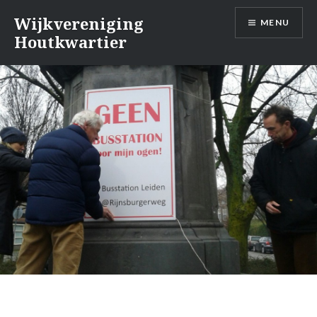
Naar
Wijkvereniging
MENU
de
Houtkwartier
inhoud
springen