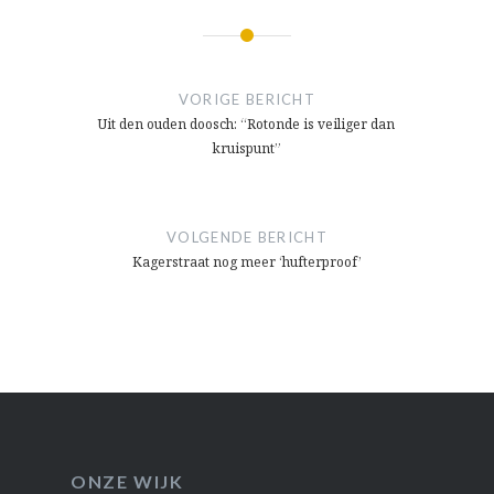
Bericht
navigatie
VORIGE BERICHT
Uit den ouden doosch: “Rotonde is veiliger dan
kruispunt”
VOLGENDE BERICHT
Kagerstraat nog meer ‘hufterproof’
ONZE WIJK