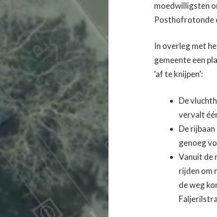
moedwilligsten o
Posthofrotonde o
In overleg met he
gemeente een pla
‘af te knijpen’:
De vluchth
vervalt éé
De rijbaan
genoeg voo
Vanuit de 
rijden om 
de weg ko
Faljerilst