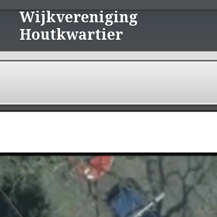
Naar
Wijkvereniging
de
Houtkwartier
inhoud
springen