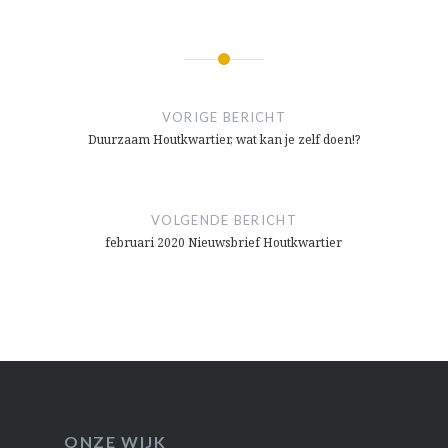
Bericht
navigatie
VORIGE BERICHT
Duurzaam Houtkwartier, wat kan je zelf doen!?
VOLGENDE BERICHT
februari 2020 Nieuwsbrief Houtkwartier
ONZE WIJK