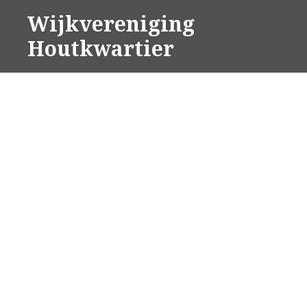
Naar
Wijkvereniging
de
Houtkwartier
inhoud
springen