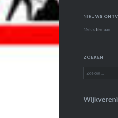
NIEUWS ONTV
Meld u
hier
aan
ZOEKEN
Zoeken
naar:
Wijkvereni