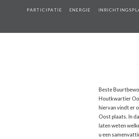
PARTICIPATIE
ENERGIE
INRICHTINGSP
Beste Buurtbewone
Houtkwartier Oost
hiervan vindt er 
Oost plaats. In d
laten weten welke
u een samenvattin