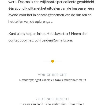
werk. Daarna is een wijkhoofd per collecte gemiddeld
één avond kwijt met het uitdelen van de bussen en één
avond voor het in ontvangst nemen van de bussen en
het tellen van de opbrengst.
Kunt u ons helpen in het Houtkwartier? Neem dan
contact op met:
LdHLeiden@gmail.com
.
Bericht
navigatie
VORIGE BERICHT
Liander priegelt kabels en tanks onder bomen uit
VOLGENDE BERICHT
De een zijn dood, is de ander zijn . . . haardhout