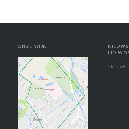
ONZE WIJK
NIEUWS
LID WO
Meld u
hie