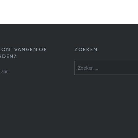
 ONTVANGEN OF
ZOEKEN
RDEN?
Zoeken
r
aan
naar: