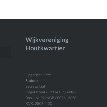
Wijkvereniging
Houtkwartier
Opgericht 1999
Statuten
Secretariaat:
Kagerstraat 6, 2334 CR, Leiden
Bank: NL29 INGB 0007612058
KVK: 28084420