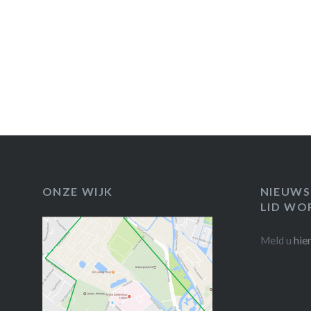
ONZE WIJK
NIEUWS
LID WO
Meld u
hie