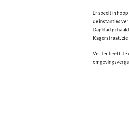
Er speelt in hoop
de instanties ve
Dagblad gehaald 
Kagerstraat, zie
Verder heeft de
omgevingsvergunn
Bericht
navigatie