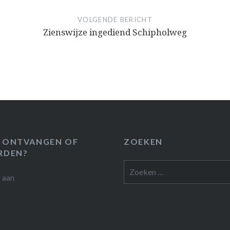
VOLGENDE BERICHT
Zienswijze ingediend Schipholweg
 ONTVANGEN OF
ZOEKEN
RDEN?
Zoeken
r
aan
naar: