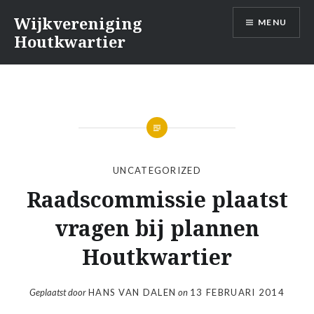
Naar
Wijkvereniging
MENU
de
Houtkwartier
inhoud
springen
UNCATEGORIZED
Raadscommissie plaatst
vragen bij plannen
Houtkwartier
Geplaatst door
HANS VAN DALEN
on
13 FEBRUARI 2014