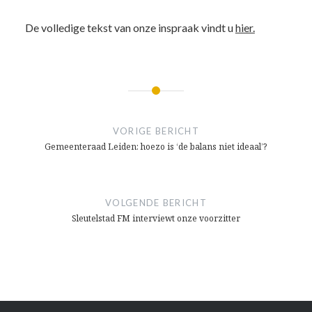
De volledige tekst van onze inspraak vindt u
hier.
Bericht
navigatie
VORIGE BERICHT
Gemeenteraad Leiden: hoezo is ‘de balans niet ideaal’?
VOLGENDE BERICHT
Sleutelstad FM interviewt onze voorzitter