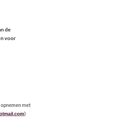
an de
en voor
ct opnemen met
)
otmail.com