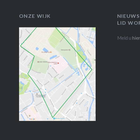
ONZE WIJK
NIEUWS
LID WO
Meld u
hie