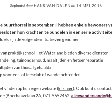
Geplaatst door
HANS VAN DALEN
on
14 MEI 2016
e buurtborrel in september jl. hebben enkele bewoners v
esloten hun krachten te bundelen in een serie activiteit
dels zijn de volgende initiatieven genomen:
n van praktijkschool Het Waterland bieden diverse diensten:
andeling, tuinonderhoud, maaltijden en fietsenreparatie
ltijden van thuisafgehaald.nl
p voor eet- of leesclub of wandelochtenden
tief vinden op hun eigen website (
klik hier
). Ook kunt u conta
ande (Boerhaavelaan 2A, 071-5652462,
alicevandersande@h