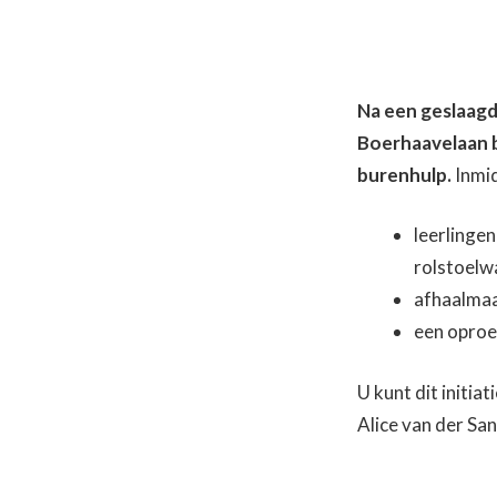
Na een geslaagd
Boerhaavelaan b
burenhulp.
Inmid
leerlinge
rolstoelw
afhaalmaa
een oproe
U kunt dit initia
Alice van der S