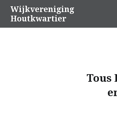
Naar
Wijkvereniging
de
Houtkwartier
inhoud
springen
Tous 
e