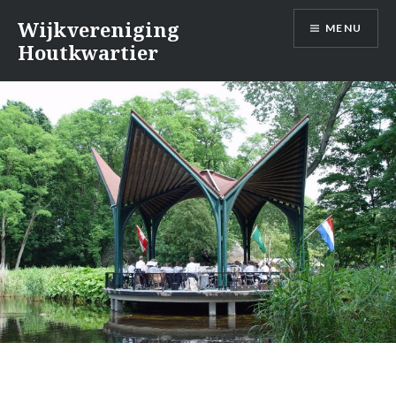
Naar
Wijkvereniging
MENU
de
Houtkwartier
inhoud
springen