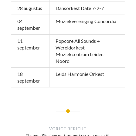
28 augustus
Dansorkest Date 7-2-7
04
Muziekvereniging Concordia
september
11
Popcore All Sounds +
september
Wereldorkest
Muziekcentrum Leiden-
Noord
18
Leids Harmonie Orkest
september
Bericht
navigatie
VORIGE BERICHT
Plannen Werfpop en Summerjazz zijn mogelijk