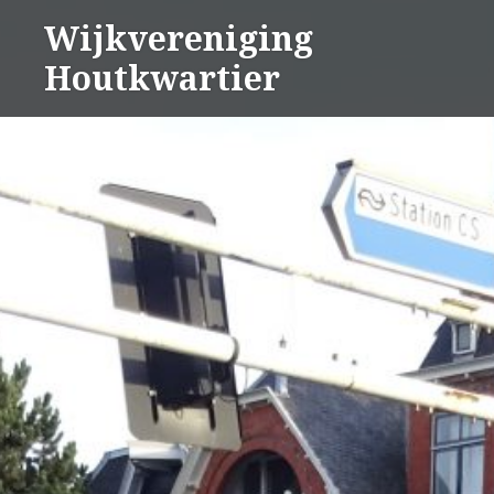
Naar
Wijkvereniging
de
Houtkwartier
inhoud
springen