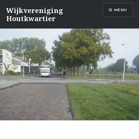
Naar
Wijkvereniging
MENU
de
Houtkwartier
inhoud
springen