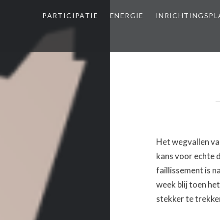
PARTICIPATIE
ENERGIE
INRICHTINGSP
Het wegvallen va
kans voor echte d
faillissement is 
week blij toen h
stekker te trekk