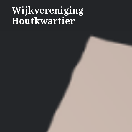
Naar
Wijkvereniging
de
Houtkwartier
inhoud
springen