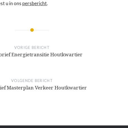
st u in ons
persbericht
.
VORIGE BERICHT
rief Energietransitie Houtkwartier
VOLGENDE BERICHT
ief Masterplan Verkeer Houtkwartier