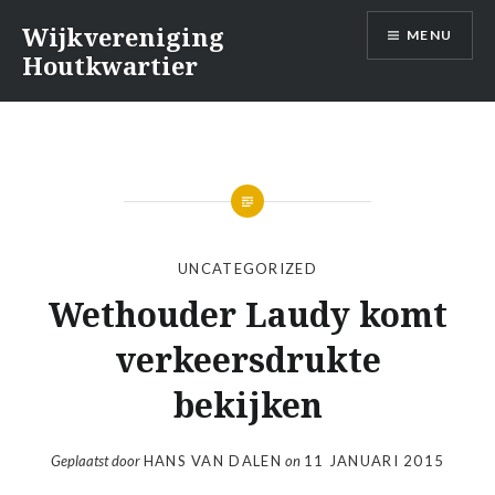
Naar
Wijkvereniging
MENU
de
Houtkwartier
inhoud
springen
UNCATEGORIZED
Wethouder Laudy komt
verkeersdrukte
bekijken
Geplaatst door
HANS VAN DALEN
on
11 JANUARI 2015