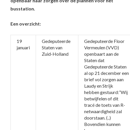
openbaar haar zorgen over de plannen voor het
busstation.
Een overzicht:
19
Gedeputeerde
Gedeputeerde Floor
januari
Staten van
Vermeulen (VVD)
Zuid-Holland
openbaart aan de
Staten dat
Gedeputeerde Staten
al op 21 december een
brief vol zorgen aan
Laudy en Strijk
hebben gestuurd:”Wij
betwijfelen of dit
tracé de toets van R-
netwaardigheid zal
doorstaan. (..)
Bovendien kunnen