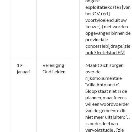
hogere
exploitatiekosten [van
het OV, red.]
voortvloeiend uit uw
keuze (..) niet worden
opgevangen binnen de
provinciale
concessiebijdrage.”
zie
ook Sleutelstad FM
19
Vereniging
Maakt zich zorgen
januari
Oud Leiden
over de
rijksmonumentale
‘Villa Antoinette’.
Sloop staat niet in de
plannen, maar ineens
wil een woordvoerder
van de gemeente dit
niet meer uitsluiten: “. .
is onderdeel van
vervolgstudie . .”
zie