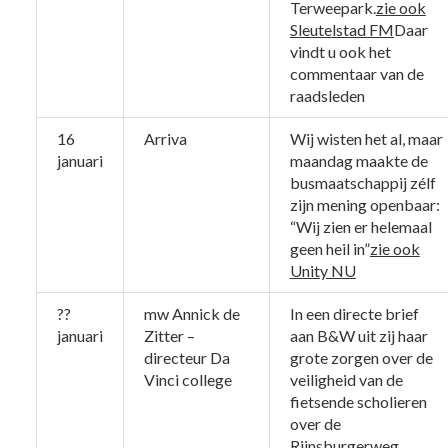
Terweepark.
zie ook
Sleutelstad FM
Daar
vindt u ook het
commentaar van de
raadsleden
16
Arriva
Wij wisten het al, maar
januari
maandag maakte de
busmaatschappij zélf
zijn mening openbaar:
“Wij zien er helemaal
geen heil in”
zie ook
Unity NU
??
mw Annick de
In een directe brief
januari
Zitter –
aan B&W uit zij haar
directeur Da
grote zorgen over de
Vinci college
veiligheid van de
fietsende scholieren
over de
Rijnsburgerweg.