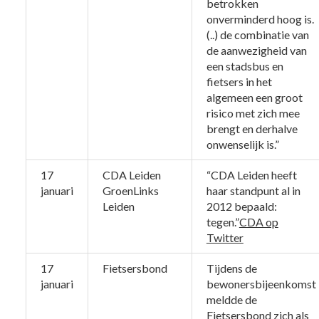
betrokken
onverminderd hoog is.
(..) de combinatie van
de aanwezigheid van
een stadsbus en
fietsers in het
algemeen een groot
risico met zich mee
brengt en derhalve
onwenselijk is.”
17
CDA Leiden
“CDA Leiden heeft
januari
GroenLinks
haar standpunt al in
Leiden
2012 bepaald:
tegen.”
CDA op
Twitter
17
Fietsersbond
Tijdens de
januari
bewonersbijeenkomst
meldde de
Fietsersbond zich als