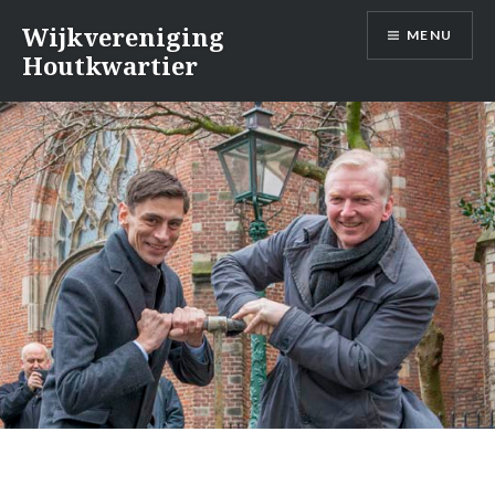
Naar
Wijkvereniging
MENU
de
Houtkwartier
inhoud
springen