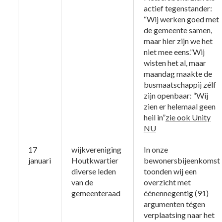
actief tegenstander:
“Wij werken goed met
de gemeente samen,
maar hier zijn we het
niet mee eens.”Wij
wisten het al, maar
maandag maakte de
busmaatschappij zélf
zijn openbaar: “Wij
zien er helemaal geen
heil in”
zie ook Unity
NU
17
wijkvereniging
In onze
januari
Houtkwartier
bewonersbijeenkomst
diverse leden
toonden wij een
van de
overzicht met
gemeenteraad
éénennegentig (91)
argumenten tégen
verplaatsing naar het