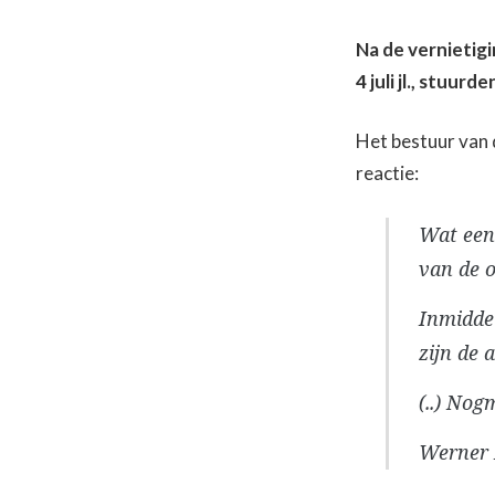
Na de vernietig
4 juli jl., stuurd
Het bestuur van 
reactie:
Wat een 
van de o
Inmiddel
zijn de 
(..) Nog
Werner H