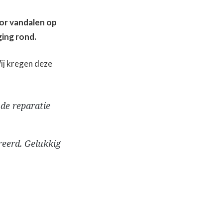
or vandalen op
ging rond.
ij kregen deze
de reparatie
reerd. Gelukkig