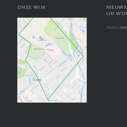
ONZE WIJK
NIEUWS
LID WO
Meld u
hie