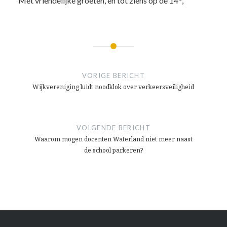
Met vriendelijke groeten, en tot ziens op de 14
,
Bericht
navigatie
VORIGE BERICHT
Wijkvereniging luidt noodklok over verkeersveiligheid
VOLGENDE BERICHT
Waarom mogen docenten Waterland niet meer naast
de school parkeren?