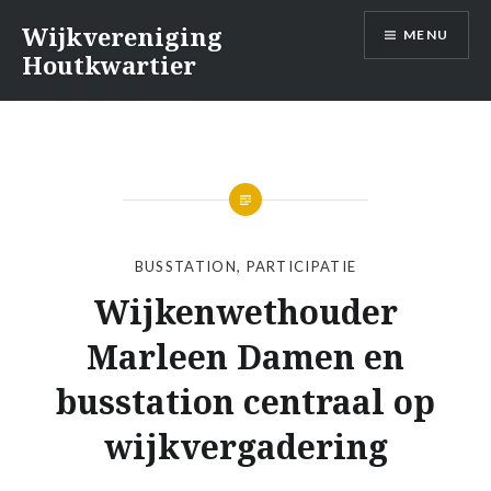
Naar
Wijkvereniging
MENU
de
Houtkwartier
inhoud
springen
BUSSTATION
,
PARTICIPATIE
Wijkenwethouder
Marleen Damen en
busstation centraal op
wijkvergadering