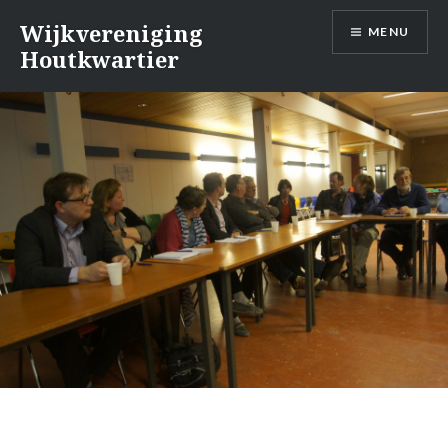
Naar
Wijkvereniging
MENU
de
Houtkwartier
inhoud
springen