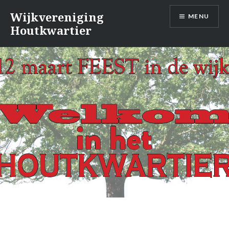
Naar
Wijkvereniging
MENU
de
Houtkwartier
inhoud
springen