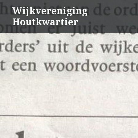
Naar
Wijkvereniging
de
Houtkwartier
inhoud
springen