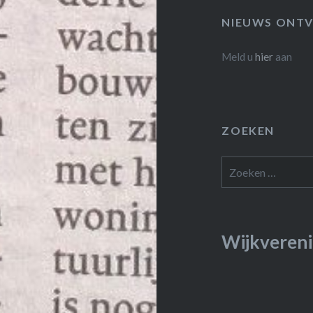
NIEUWS ONTV
Meld u
hier
aan
ZOEKEN
Zoeken
naar:
Wijkvereni