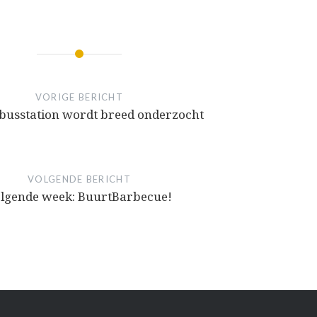
VORIGE BERICHT
 busstation wordt breed onderzocht
VOLGENDE BERICHT
lgende week: BuurtBarbecue!