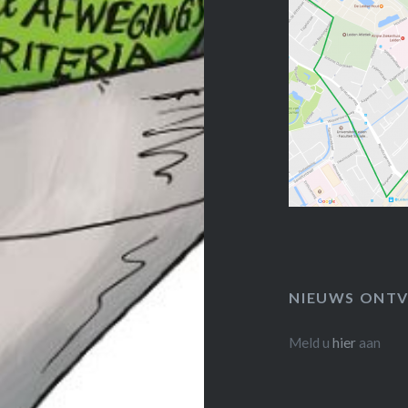
NIEUWS ONTV
Meld u
hier
aan