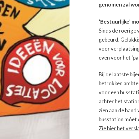
genomen zal wo
‘Bestuurlijke’ 
Sinds de roerige 
gebeurd. Gelukkig
voor verplaatsin
even voor het ‘pa
Bij de laatste bi
betrokken ambtena
voor een busstati
achter het station
zien aan de hand 
busstation móet 
Zie hier het vers