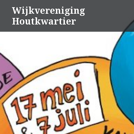
Naar
Wijkvereniging
de
Houtkwartier
inhoud
springen