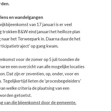
rden.
molens en wandelgangen
wijkbijeenkomst van 17 januari is er veel
 trokken B&W eind januari het heilloze plan
g naar het Terweepark in. Daarna duurde het
rticipatietraject’ op gang kwam
.
jeenkomst voor de zomer op 5 juli toonden de
ren een overzicht van alle mogelijke locaties
on. Dat zijn er zeventien, op, onder, voor en
. Tegelijkertijd lieten de ‘procesbegeleiders’
van welke criteria de plaatsing van een
worden getoetst.
lag van die bijeenkomst door de gemeente.