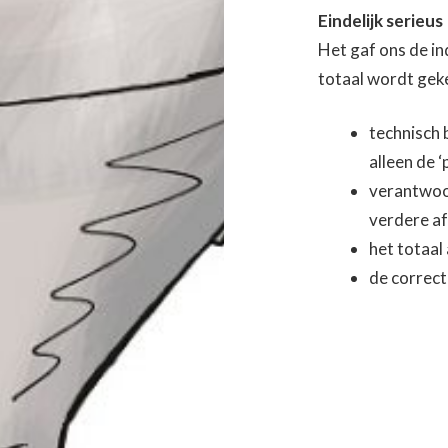
Eindelijk serieus
Het gaf ons de in
totaal wordt ge
technisch
alleen de 
verantwoor
verdere a
het totaal
de correct
Bericht
navigatie