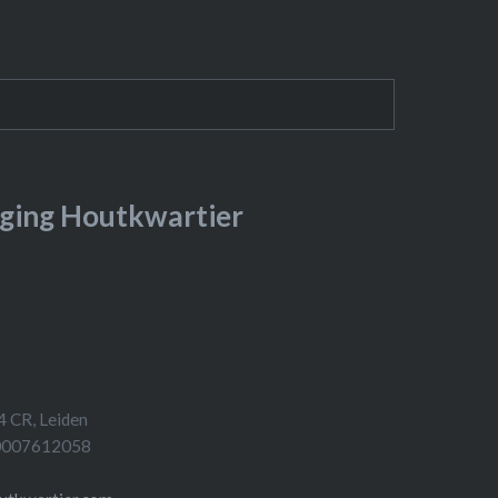
ging Houtkwartier
4 CR, Leiden
 0007612058