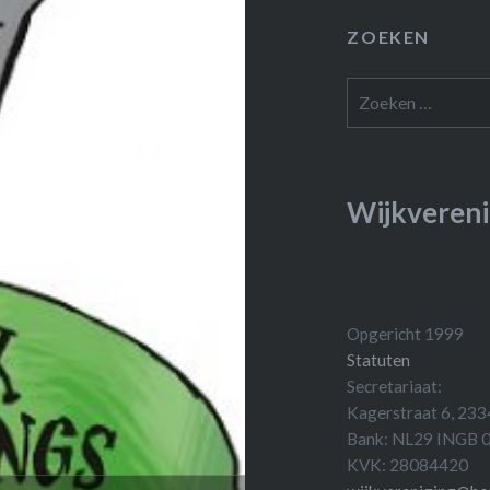
ZOEKEN
Zoeken
naar:
Wijkvereni
Opgericht 1999
Statuten
Secretariaat:
Kagerstraat 6, 233
Bank: NL29 INGB
KVK: 28084420