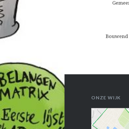
Gemeen
Bouwend N
ONZE WIJK