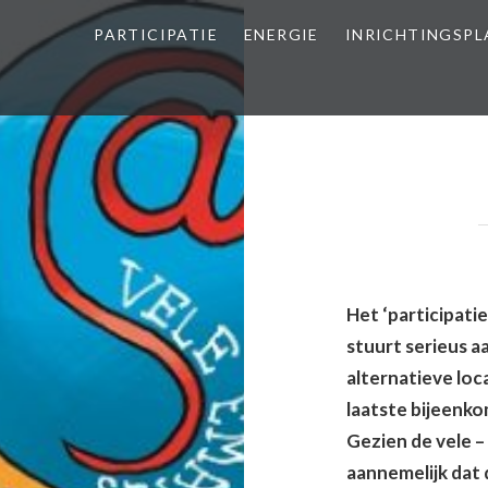
PARTICIPATIE
ENERGIE
INRICHTINGSP
Het ‘participati
stuurt serieus a
alternatieve loc
laatste bijeenkom
Gezien de vele – 
aannemelijk dat 