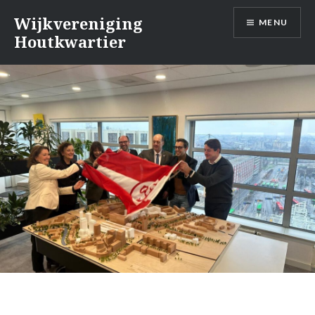
Naar
Wijkvereniging
MENU
de
Houtkwartier
inhoud
springen