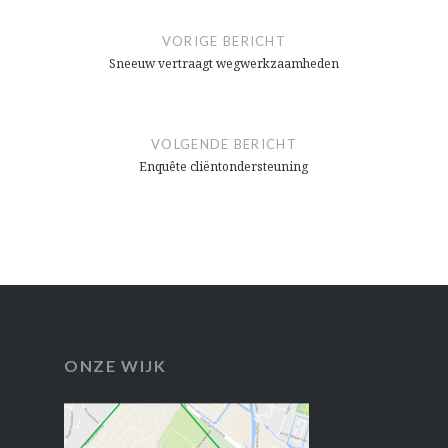
Bericht
navigatie
VORIGE BERICHT
Sneeuw vertraagt wegwerkzaamheden
VOLGENDE BERICHT
Enquête cliëntondersteuning
ONZE WIJK