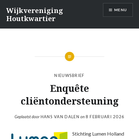
Naar
Wijkvereniging
MENU
de
Houtkwartier
inhoud
springen
NIEUWSBRIEF
Enquête
cliëntondersteuning
Geplaatst door
HANS VAN DALEN
on
8 FEBRUARI 2026
Stichting Lumen Holland