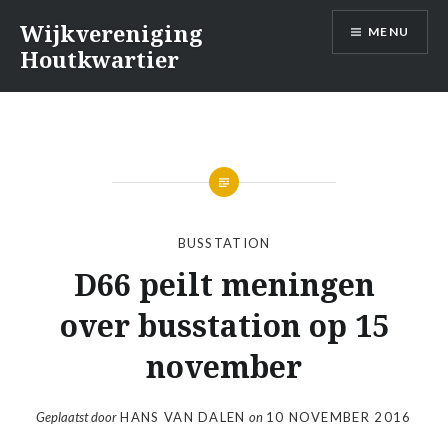
Naar
Wijkvereniging
MENU
de
Houtkwartier
inhoud
springen
BUSSTATION
D66 peilt meningen
over busstation op 15
november
Geplaatst door
HANS VAN DALEN
on
10 NOVEMBER 2016