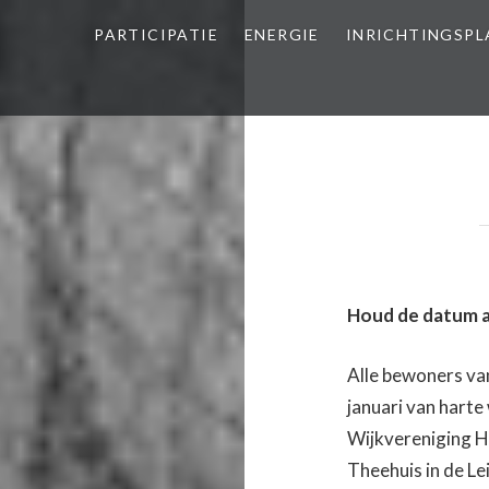
PARTICIPATIE
ENERGIE
INRICHTINGSP
Houd de datum al
Alle bewoners v
januari van harte
Wijkvereniging Ho
Theehuis in de Le