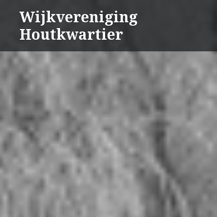
Naar
Wijkvereniging
de
Houtkwartier
inhoud
springen