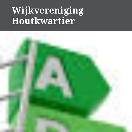
Naar
Wijkvereniging
de
Houtkwartier
inhoud
springen