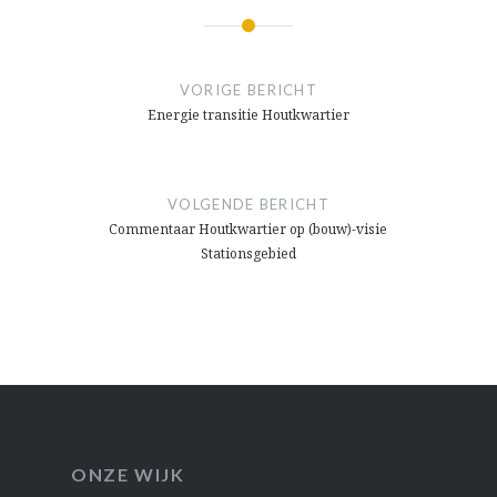
Bericht
navigatie
VORIGE BERICHT
Energie transitie Houtkwartier
VOLGENDE BERICHT
Commentaar Houtkwartier op (bouw)-visie
Stationsgebied
ONZE WIJK