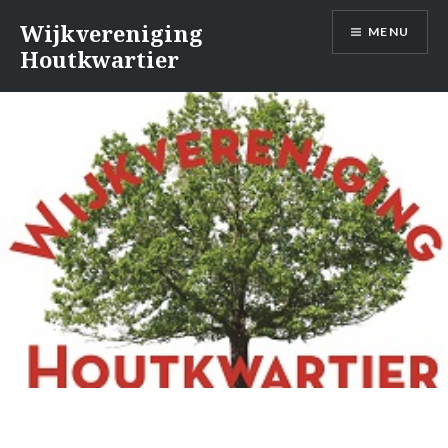
Naar
Wijkvereniging
MENU
de
Houtkwartier
inhoud
springen