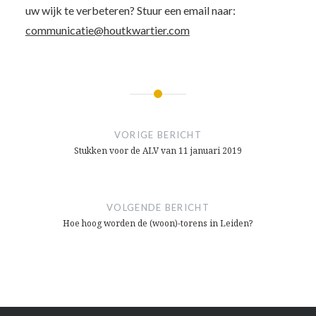
uw wijk te verbeteren? Stuur een email naar:
communicatie@houtkwartier.com
Bericht
navigatie
VORIGE BERICHT
Stukken voor de ALV van 11 januari 2019
VOLGENDE BERICHT
Hoe hoog worden de (woon)-torens in Leiden?