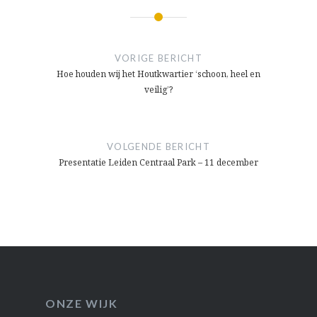
Bericht
navigatie
VORIGE BERICHT
Hoe houden wij het Houtkwartier ‘schoon, heel en
veilig’?
VOLGENDE BERICHT
Presentatie Leiden Centraal Park – 11 december
ONZE WIJK