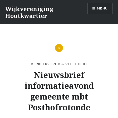
Naar
Wijkvereniging
MENU
de
Houtkwartier
inhoud
springen
VERKEERSDRUK & VEILIGHEID
Nieuwsbrief
informatieavond
gemeente mbt
Posthofrotonde