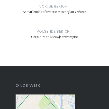
navigatie
VORIGE BERICHT
Aanvullende Informatie Masterplan Verkeer
VOLGENDE BERICHT
Geen ALV en Nieuwjaarsreceptie
ONZE WIJK