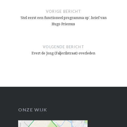
navigatie
VORIGE BERICHT
‘Stel eerst een functioneel programma op’, brief van
Hugo Priemus
VOLGENDE BERICHT
Evert de Jong (Faljerilstraat) overleden
ONZE WIJK