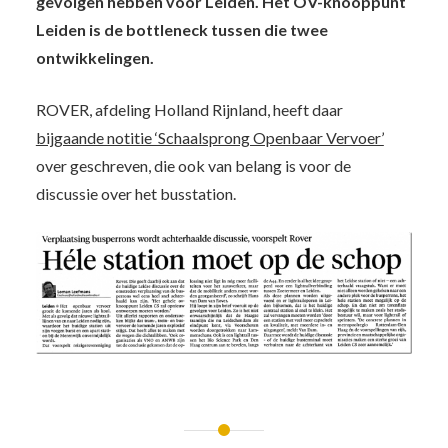
gevolgen hebben voor Leiden. Het OV-knooppunt
Leiden is de bottleneck tussen die twee
ontwikkelingen.
ROVER, afdeling Holland Rijnland, heeft daar
bijgaande notitie ‘Schaalsprong Openbaar Vervoer’
over geschreven, die ook van belang is voor de
discussie over het busstation.
Bericht