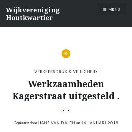
Naar
Wijkvereniging
MENU
de
Houtkwartier
inhoud
springen
VERKEERSDRUK & VEILIGHEID
Werkzaamheden
Kagerstraat uitgesteld .
. .
Geplaatst door
HANS VAN DALEN
on
14 JANUARI 2018