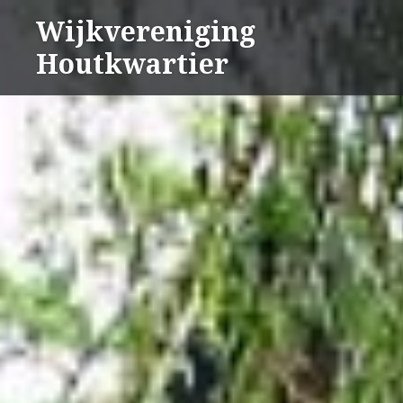
Naar
Wijkvereniging
de
Houtkwartier
inhoud
springen