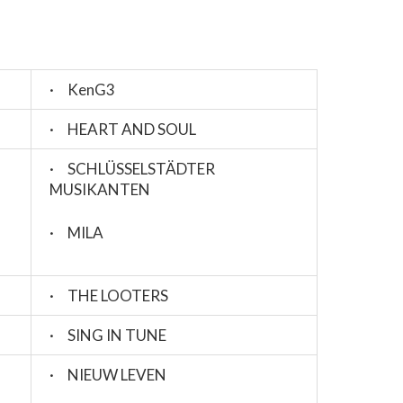
· KenG3
· HEART AND SOUL
· SCHLÜSSELSTÄDTER
MUSIKANTEN
· MILA
· THE LOOTERS
· SING IN TUNE
· NIEUW LEVEN