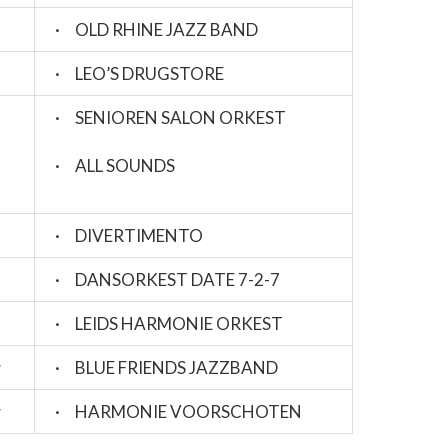
· OLD RHINE JAZZ BAND
· LEO’S DRUGSTORE
· SENIOREN SALON ORKEST
· ALL SOUNDS
· DIVERTIMENTO
· DANSORKEST DATE 7-2-7
· LEIDS HARMONIE ORKEST
r
· BLUE FRIENDS JAZZBAND
r
· HARMONIE VOORSCHOTEN