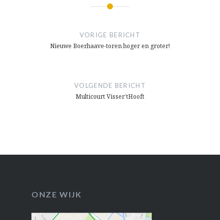
Bericht
navigatie
VORIGE BERICHT
Nieuwe Boerhaave-toren hoger en groter!
VOLGENDE BERICHT
Multicourt Visser’tHooft
ONZE WIJK