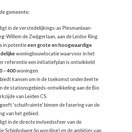
de gemeente:
 ligt in de verstedelijkings-as Plesmanlaan-
g-Willem de Zwijgerlaan, aan de Leidse Ring
s in potentie
een grote en hoogwaardige
delijke
woningbouwlocatie waarvoor in het
r referentie een initiatiefplan is ontwikkeld
0 – 400
woningen.
 biedt kansen om in de toekomst onderdeel te
 de stationsgebieds-ontwikkeling aan de Bio
rkzijde van Leiden CS.
 geeft ‘schuifruimte’ binnen de fasering van de
ng van het gebied.
ligt in de directe invloedssfeer van de
ie Schipholweg (in wording) en de ambities van