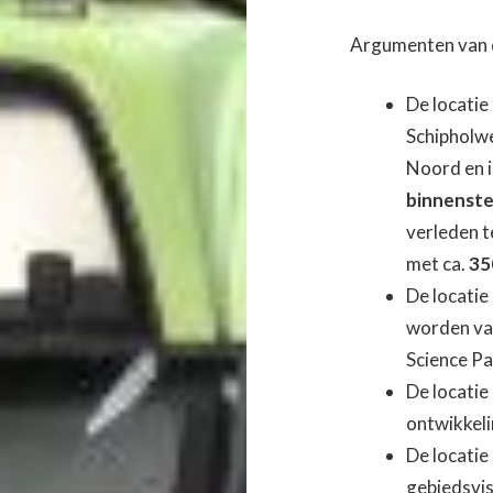
Argumenten van 
De locatie
Schipholwe
Noord en i
binnenste
verleden te
met ca.
35
De locatie
worden van
Science Pa
De locatie
ontwikkeli
De locatie 
gebiedsvis