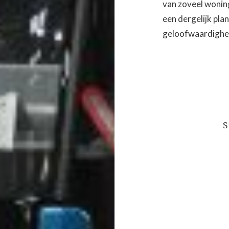
van zoveel wonin
een dergelijk pla
geloofwaardighei
Bericht
navigatie
S