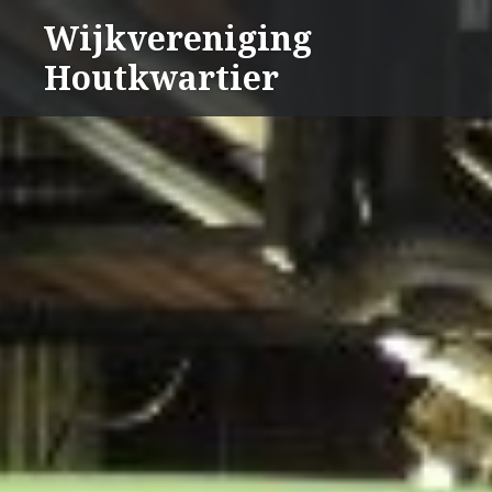
Naar
Wijkvereniging
de
Houtkwartier
inhoud
springen