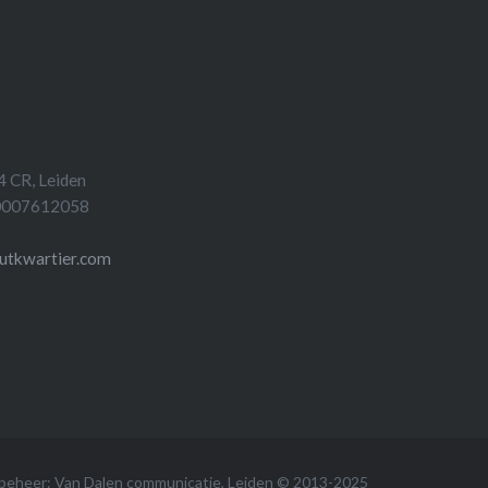
4 CR, Leiden
 0007612058
utkwartier.com
-beheer:
Van Dalen communicatie
, Leiden © 2013-2025