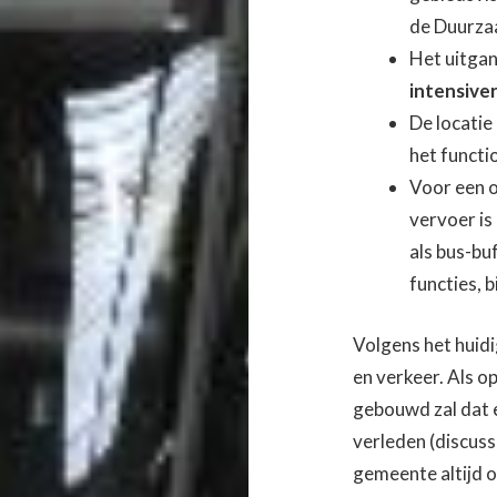
de Duurza
Het uitgan
intensive
De locatie
het functi
Voor een 
vervoer is
als bus-buf
functies, 
Volgens het huid
en verkeer. Als 
gebouwd zal dat e
verleden (discus
gemeente altijd 