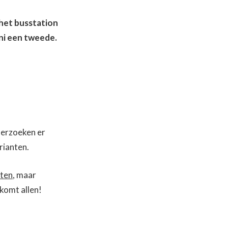
 het busstation
uni een tweede.
derzoeken er
rianten.
nten
, maar
 komt allen!