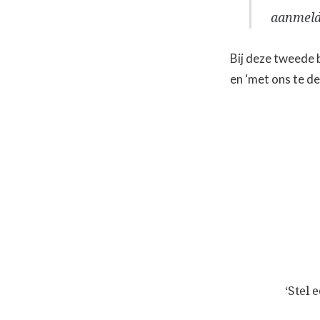
aanmeld
Bij deze tweede 
en ‘met ons te d
Bericht
navigatie
‘Stel