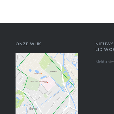
ONZE WIJK
NIEUWS
LID WO
Meld u
hie