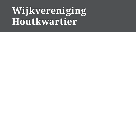
Naar
Wijkvereniging
de
Houtkwartier
inhoud
springen