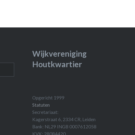
Wijkvereniging
Houtkwartier
Opgericht 1999
Statuten
Secretariaat:
Kagerstraat 6, 2334 CR, Leiden
Bank: NL29 INGB 0007612058
KVK: 28084420