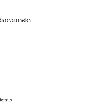
eën te verzamelen
!
riemus