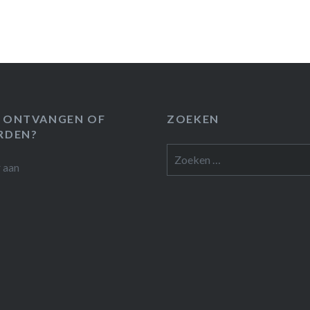
 ONTVANGEN OF
ZOEKEN
RDEN?
Zoeken
r
aan
naar: